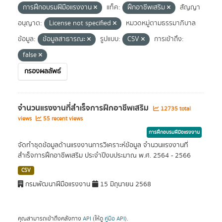
การฝึกอบรมฝีมือแรงงาน
แท็ค:
ฝึกอาชีพเสริม
สัญญา
อนุญาต:
License not specified
หมวดหมู่ตามธรรมาภิบาล
ข้อมูล:
ข้อมูลสาธารณะ
รูปแบบ:
CSV
การเข้าถึง:
false
กรองผลลัพธ์
จำนวนแรงงานที่สำเร็จการฝึกอาชีพเสริม
12735 total
views
55 recent views
การฝึกอบรมฝีมือแรงงาน
จัดทำชุดข้อมูลด้านแรงงานการวิเคราะห์ข้อมูล จำนวนแรงงานที่
สำเร็จการฝึกอาชีพเสริม ประจำปีงบประมาณ พ.ศ. 2564 - 2566
CSV
กรมพัฒนาฝีมือแรงงาน
15 มิถุนายน 2568
คุณสามารถเข้าถึงคลังทาง
API
(ให้ดู
คู่มือ API
).