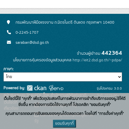
กรมพัฒนาฝีมือแรงงาน ถ.มิตรไมตรี ดินแดง กรุงเทพฯ 10400
0-2245-1707
saraban@dsd.go.th
442364
จำนวนผู้เข้าชม
นโยบายการคุ้มครองข้อมูลส่วนบุคคล
http://eit2.dsd.go.th/~pdpa/
ภาษา
Powered by:
รุ่นโปรแกรม: 3.0.0
สนับสนุนระบบ Thai-GDC โดย สำนักงานสถิติแห่งชาติ
วันที่: 2025-06-
x
เว็บไซต์นี้ใช้ "คุกกี้" เพื่อวัตถุประสงค์ในการพัฒนาการเข้าถึงบริการของผู้ใช้ให้ดี
เว็บไซต์ที่
10
ยิ่งขึ้น หากต้องการเปิดใช้งานคุกกี้ โปรดคลิก "ยอมรับคุกกี้"
ระบบบัญชีข้อมูลภาครัฐ
เกี่ยวข้อง:
คุณสามารถถอนการยินยอมของคุณได้ตลอดเวลา โดยไปที่ "การตั้งค่าคุกกี้"
บริการนามานุกรมบัญชีข้อมูลภาค
รัฐ
ยอมรับคุกกี้