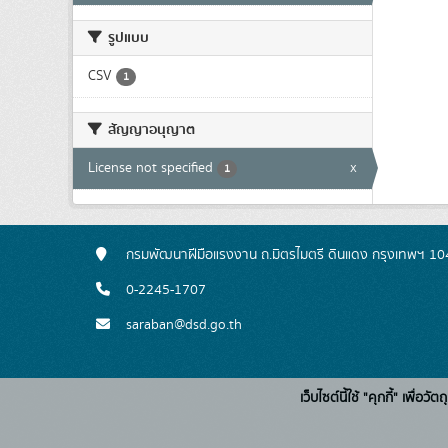
รูปแบบ
CSV
1
สัญญาอนุญาต
License not specified
x
1
กรมพัฒนาฝีมือแรงงาน ถ.มิตรไมตรี ดินแดง กรุงเทพฯ 1
0-2245-1707
saraban@dsd.go.th
เว็บไซต์นี้ใช้ "คุกกี้" เพื