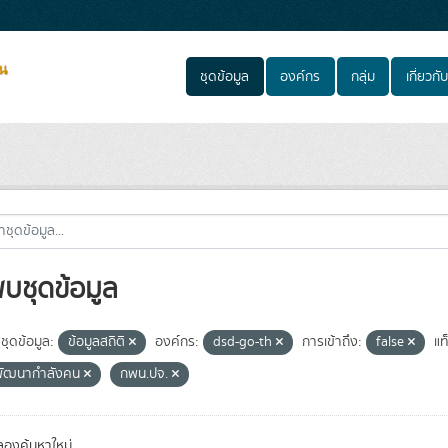
ชุดข้อมูล
องค์กร
กลุ่ม
เกี่ยวกับ
พบชุดข้อมูล
ชุดข้อมูล:
ข้อมูลสถิติ
องค์กร:
dsd-go-th
การเข้าถึง:
false
แท
พัฒนากำลังคน
กพน.ปจ.
องค้นหาใหม่