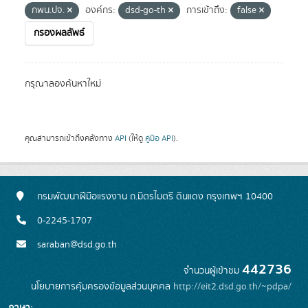
กพน.ปจ.
องค์กร:
dsd-go-th
การเข้าถึง:
false
กรองผลลัพธ์
กรุณาลองค้นหาใหม่
คุณสามารถเข้าถึงคลังทาง
API
(ให้ดู
คู่มือ API
).
กรมพัฒนาฝีมือแรงงาน ถ.มิตรไมตรี ดินแดง กรุงเทพฯ 10400
0-2245-1707
saraban@dsd.go.th
442736
จำนวนผู้เข้าชม
นโยบายการคุ้มครองข้อมูลส่วนบุคคล
http://eit2.dsd.go.th/~pdpa/