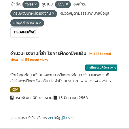
เข้าถึง:
false
รูปแบบ:
CSV
องค์กร:
กรมพัฒนาฝีมือแรงงาน
หมวดหมู่ตามธรรมาภิบาลข้อมูล:
ข้อมูลสาธารณะ
กรองผลลัพธ์
จำนวนแรงงานที่สำเร็จการฝึกอาชีพเสริม
12734 total
views
54 recent views
การฝึกอบรมฝีมือแรงงาน
จัดทำชุดข้อมูลด้านแรงงานการวิเคราะห์ข้อมูล จำนวนแรงงานที่
สำเร็จการฝึกอาชีพเสริม ประจำปีงบประมาณ พ.ศ. 2564 - 2566
CSV
กรมพัฒนาฝีมือแรงงาน
15 มิถุนายน 2568
คุณสามารถเข้าถึงคลังทาง
API
(ให้ดู
คู่มือ API
).