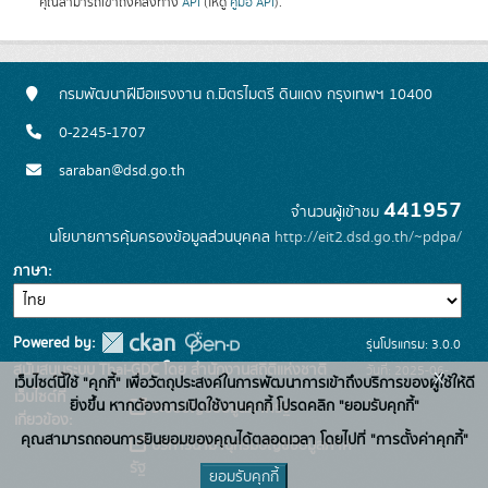
คุณสามารถเข้าถึงคลังทาง
API
(ให้ดู
คู่มือ API
).
กรมพัฒนาฝีมือแรงงาน ถ.มิตรไมตรี ดินแดง กรุงเทพฯ 10400
0-2245-1707
saraban@dsd.go.th
441957
จำนวนผู้เข้าชม
นโยบายการคุ้มครองข้อมูลส่วนบุคคล
http://eit2.dsd.go.th/~pdpa/
ภาษา
Powered by:
รุ่นโปรแกรม: 3.0.0
สนับสนุนระบบ Thai-GDC โดย สำนักงานสถิติแห่งชาติ
วันที่: 2025-06-
x
เว็บไซต์นี้ใช้ "คุกกี้" เพื่อวัตถุประสงค์ในการพัฒนาการเข้าถึงบริการของผู้ใช้ให้ดี
เว็บไซต์ที่
10
ยิ่งขึ้น หากต้องการเปิดใช้งานคุกกี้ โปรดคลิก "ยอมรับคุกกี้"
ระบบบัญชีข้อมูลภาครัฐ
เกี่ยวข้อง:
คุณสามารถถอนการยินยอมของคุณได้ตลอดเวลา โดยไปที่ "การตั้งค่าคุกกี้"
บริการนามานุกรมบัญชีข้อมูลภาค
รัฐ
ยอมรับคุกกี้