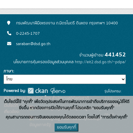
กรมพัฒนาฝีมือแรงงาน ถ.มิตรไมตรี ดินแดง กรุงเทพฯ 10400
0-2245-1707
saraban@dsd.go.th
441452
จำนวนผู้เข้าชม
นโยบายการคุ้มครองข้อมูลส่วนบุคคล
http://eit2.dsd.go.th/~pdpa/
ภาษา
Powered by:
รุ่นโปรแกรม:
3.0.0
สนับสนุนระบบ Thai-GDC โดย สำนักงานสถิติแห่งชาติ
x
เว็บไซต์นี้ใช้ "คุกกี้" เพื่อวัตถุประสงค์ในการพัฒนาการเข้าถึงบริการของผู้ใช้ให้ดี
วันที่: 2025-
เว็บไซต์ที่
ยิ่งขึ้น หากต้องการเปิดใช้งานคุกกี้ โปรดคลิก "ยอมรับคุกกี้"
ระบบบัญชีข้อมูลภาครัฐ
เกี่ยวข้อง:
06-10
คุณสามารถถอนการยินยอมของคุณได้ตลอดเวลา โดยไปที่ "การตั้งค่าคุกกี้"
บริการนามานุกรมบัญชี
ข้อมูลภาครัฐ
ยอมรับคุกกี้