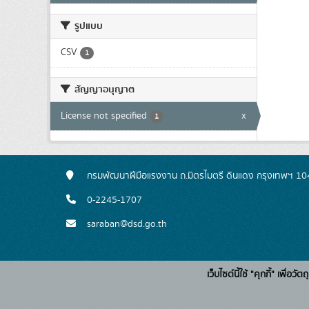
รูปแบบ
CSV
1
สัญญาอนุญาต
License not specified
x
1
กรมพัฒนาฝีมือแรงงาน ถ.มิตรไมตรี ดินแดง กรุงเทพฯ 1
0-2245-1707
saraban@dsd.go.th
เว็บไซต์นี้ใช้ "คุกกี้" เพื