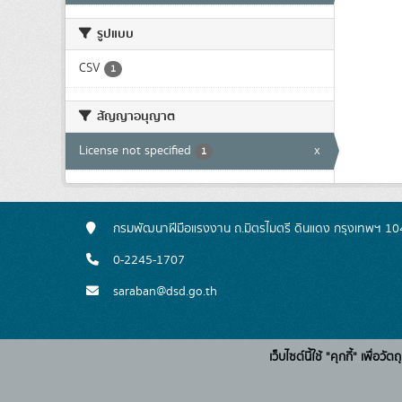
รูปแบบ
CSV
1
สัญญาอนุญาต
License not specified
x
1
กรมพัฒนาฝีมือแรงงาน ถ.มิตรไมตรี ดินแดง กรุงเทพฯ 1
0-2245-1707
saraban@dsd.go.th
เว็บไซต์นี้ใช้ "คุกกี้" เพื