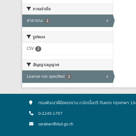
การเข้าถึง
สาธารณะ
x
2
รูปแบบ
CSV
2
สัญญาอนุญาต
License not specified
x
2
กรมพัฒนาฝีมือแรงงาน ถ.มิตรไมตรี ดินแดง กรุงเทพฯ 1
0-2245-1707
saraban@dsd.go.th