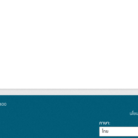
0400
นโยบ
ภาษา