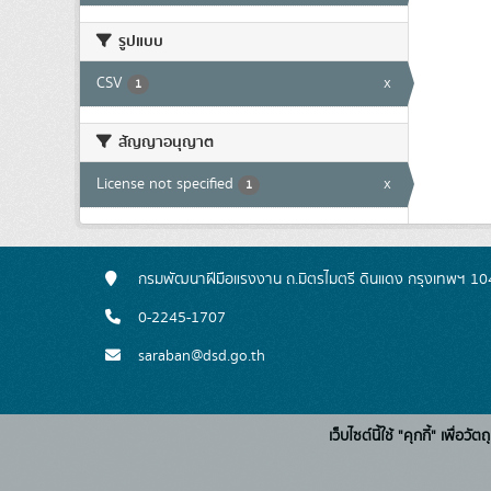
รูปแบบ
CSV
x
1
สัญญาอนุญาต
License not specified
x
1
กรมพัฒนาฝีมือแรงงาน ถ.มิตรไมตรี ดินแดง กรุงเทพฯ 1
0-2245-1707
saraban@dsd.go.th
เว็บไซต์นี้ใช้ "คุกกี้" เพื