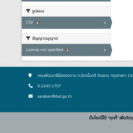
รูปแบบ
CSV
x
1
สัญญาอนุญาต
License not specified
x
1
กรมพัฒนาฝีมือแรงงาน ถ.มิตรไมตรี ดินแดง กรุงเทพฯ 1
0-2245-1707
saraban@dsd.go.th
เว็บไซต์นี้ใช้ "คุกกี้" เพื