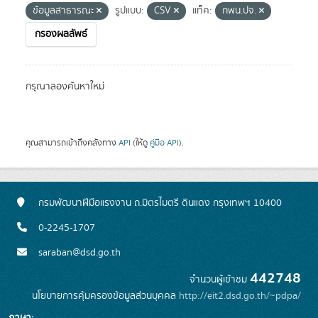
ข้อมูลสาธารณะ
รูปแบบ:
CSV
แท็ค:
กพน.ปจ.
กรองผลลัพธ์
กรุณาลองค้นหาใหม่
คุณสามารถเข้าถึงคลังทาง
API
(ให้ดู
คู่มือ API
).
กรมพัฒนาฝีมือแรงงาน ถ.มิตรไมตรี ดินแดง กรุงเทพฯ 10400
0-2245-1707
saraban@dsd.go.th
442748
จำนวนผู้เข้าชม
นโยบายการคุ้มครองข้อมูลส่วนบุคคล
http://eit2.dsd.go.th/~pdpa/