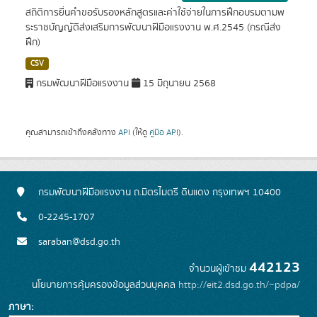
สถิติการยื่นคำขอรับรองหลักสูตรและค่าใช้จ่ายในการฝึกอบรมตามพ
ระราชบัญญัติส่งเสริมการพัฒนาฝีมือแรงงาน พ.ศ.2545 (กรณีส่ง
ฝึก)
CSV
กรมพัฒนาฝีมือแรงงาน
15 มิถุนายน 2568
คุณสามารถเข้าถึงคลังทาง
API
(ให้ดู
คู่มือ API
).
กรมพัฒนาฝีมือแรงงาน ถ.มิตรไมตรี ดินแดง กรุงเทพฯ 10400
0-2245-1707
saraban@dsd.go.th
442123
จำนวนผู้เข้าชม
นโยบายการคุ้มครองข้อมูลส่วนบุคคล
http://eit2.dsd.go.th/~pdpa/
ภาษา