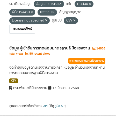
รมาภิบาลข้อมูล:
ข้อมูลสาธารณะ
แท็ค:
ทดสอบ
ฝีมือแรงงาน
แรงงาน
สัญญาอนุญาต:
License not specified
รูปแบบ:
CSV
กรองผลลัพธ์
ข้อมูลผู้เข้ารับการทดสอบมาตรฐานฝีมือแรงงาน
14855
total views
88 recent views
การทดสอบมาตรฐานฝีมือแรงงาน
จัดทำชุดข้อมูลด้านแรงงานการวิเคราะห์ข้อมูล จำนวนแรงงานที่ผ่าน
การทดสอบมาตรฐานฝีมือแรงงาน
CSV
กรมพัฒนาฝีมือแรงงาน
15 มิถุนายน 2568
คุณสามารถเข้าถึงคลังทาง
API
(ให้ดู
คู่มือ API
).