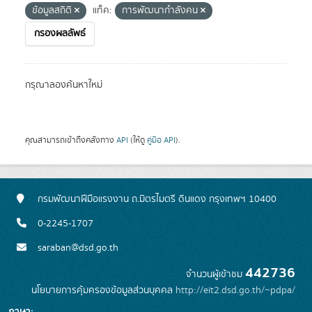
ข้อมูลสถิติ
แท็ค:
การพัฒนากำลังคน
กรองผลลัพธ์
กรุณาลองค้นหาใหม่
คุณสามารถเข้าถึงคลังทาง
API
(ให้ดู
คู่มือ API
).
กรมพัฒนาฝีมือแรงงาน ถ.มิตรไมตรี ดินแดง กรุงเทพฯ 10400
0-2245-1707
saraban@dsd.go.th
442736
จำนวนผู้เข้าชม
นโยบายการคุ้มครองข้อมูลส่วนบุคคล
http://eit2.dsd.go.th/~pdpa/