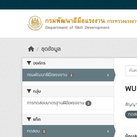
Skip to main content
ชุดข้อมูล
องค์กร
กรมพัฒนาฝีมือแรงงาน
x
1
พบ 
กลุ่ม
การทดสอบมาตรฐานฝีมือแรงงาน
1
สัญญา
ทดสอ
แท็ค
ทดสอบ
x
1
ข้อมู