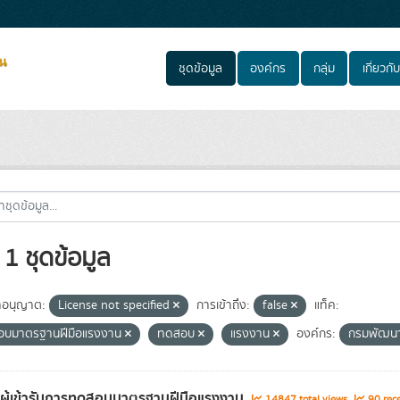
ชุดข้อมูล
องค์กร
กลุ่ม
เกี่ยวกับ
1 ชุดข้อมูล
อนุญาต:
License not specified
การเข้าถึง:
false
แท็ค:
บมาตรฐานฝีมือแรงงาน
ทดสอบ
แรงงาน
องค์กร:
กรมพัฒนา
ลผู้เข้ารับการทดสอบมาตรฐานฝีมือแรงงาน
14847 total views
90 rece