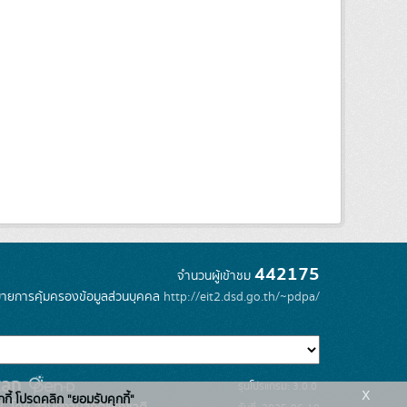
442175
จำนวนผู้เข้าชม
ายการคุ้มครองข้อมูลส่วนบุคคล
http://eit2.dsd.go.th/~pdpa/
รุ่นโปรแกรม: 3.0.0
x
กกี้ โปรดคลิก "ยอมรับคุกกี้"