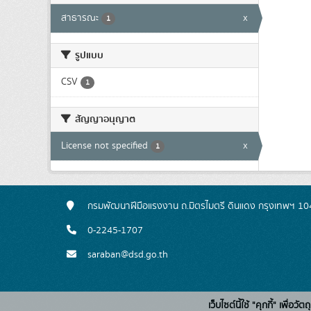
สาธารณะ
x
1
รูปแบบ
CSV
1
สัญญาอนุญาต
License not specified
x
1
กรมพัฒนาฝีมือแรงงาน ถ.มิตรไมตรี ดินแดง กรุงเทพฯ 1
0-2245-1707
saraban@dsd.go.th
เว็บไซต์นี้ใช้ "คุกกี้" เพื