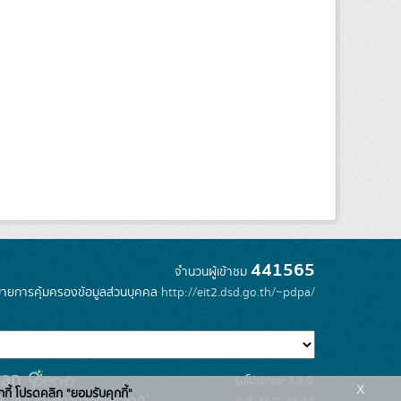
441565
จำนวนผู้เข้าชม
ายการคุ้มครองข้อมูลส่วนบุคคล
http://eit2.dsd.go.th/~pdpa/
รุ่นโปรแกรม: 3.0.0
x
กกี้ โปรดคลิก "ยอมรับคุกกี้"