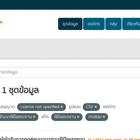
ชุดข้อมูล
องค์กร
กลุ่ม
เกี่ยวกับ
1 ชุดข้อมูล
อนุญาต:
License not specified
รูปแบบ:
CSV
องค์กร:
ัฒนาฝีมือแรงงาน
แท็ค:
ฝีมือแรงงาน
ทดสอบ
ลผู้เข้ารับการทดสอบมาตรฐานฝีมือแรงงาน
14837 total views
86 rece