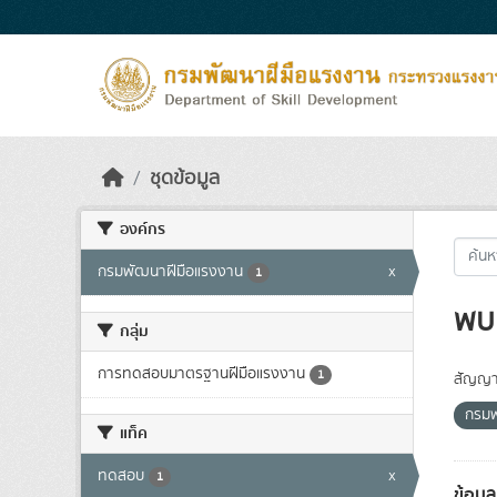
Skip to main content
ชุดข้อมูล
องค์กร
กรมพัฒนาฝีมือแรงงาน
x
1
พบ 
กลุ่ม
การทดสอบมาตรฐานฝีมือแรงงาน
1
สัญญา
กรมพ
แท็ค
ทดสอบ
x
1
ข้อมู