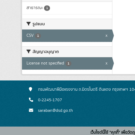
สาธารณะ
1
รูปแบบ
CSV
x
1
สัญญาอนุญาต
License not specified
x
1
กรมพัฒนาฝีมือแรงงาน ถ.มิตรไมตรี ดินแดง กรุงเทพฯ 1
0-2245-1707
saraban@dsd.go.th
เว็บไซต์นี้ใช้ "คุกกี้" เพื