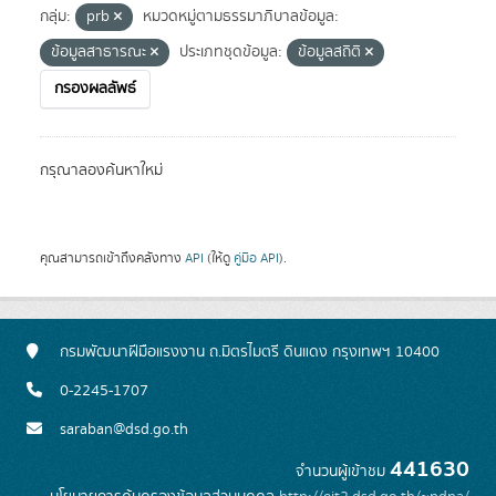
กลุ่ม:
prb
หมวดหมู่ตามธรรมาภิบาลข้อมูล:
ข้อมูลสาธารณะ
ประเภทชุดข้อมูล:
ข้อมูลสถิติ
กรองผลลัพธ์
กรุณาลองค้นหาใหม่
คุณสามารถเข้าถึงคลังทาง
API
(ให้ดู
คู่มือ API
).
กรมพัฒนาฝีมือแรงงาน ถ.มิตรไมตรี ดินแดง กรุงเทพฯ 10400
0-2245-1707
saraban@dsd.go.th
441630
จำนวนผู้เข้าชม