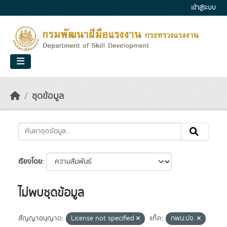
Skip to main content
เข้าสู่ระบบ
ชุดข้อมูล
เรียงโดย
ไม่พบชุดข้อมูล
สัญญาอนุญาต:
License not specified
แท็ค:
กพน.ปจ.