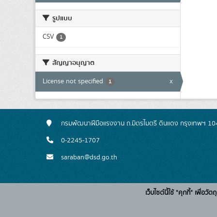
รูปแบบ
CSV
1
สัญญาอนุญาต
License not specified
x
1
กรมพัฒนาฝีมือแรงงาน ถ.มิตรไมตรี ดินแดง กรุงเทพฯ 1
0-2245-1707
saraban@dsd.go.th
เว็บไซต์นี้ใช้ "คุกกี้" เพื