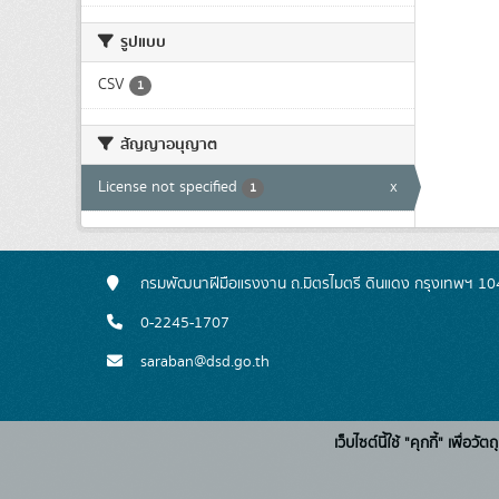
รูปแบบ
CSV
1
สัญญาอนุญาต
License not specified
x
1
กรมพัฒนาฝีมือแรงงาน ถ.มิตรไมตรี ดินแดง กรุงเทพฯ 1
0-2245-1707
saraban@dsd.go.th
เว็บไซต์นี้ใช้ "คุกกี้" เพื