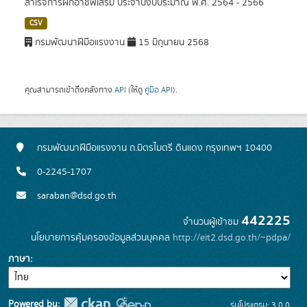
สำเร็จการฝึกอาชีพเสริม ประจำปีงบประมาณ พ.ศ. 2564 - 2566
CSV
กรมพัฒนาฝีมือแรงงาน
15 มิถุนายน 2568
คุณสามารถเข้าถึงคลังทาง
API
(ให้ดู
คู่มือ API
).
กรมพัฒนาฝีมือแรงงาน ถ.มิตรไมตรี ดินแดง กรุงเทพฯ 10400
0-2245-1707
saraban@dsd.go.th
442225
จำนวนผู้เข้าชม
นโยบายการคุ้มครองข้อมูลส่วนบุคคล
http://eit2.dsd.go.th/~pdpa/
ภาษา
Powered by:
รุ่นโปรแกรม: 3.0.0