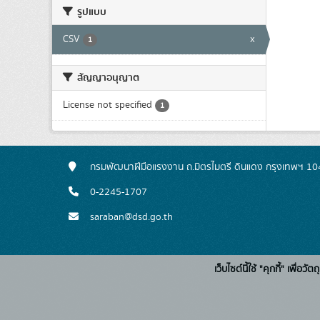
รูปแบบ
CSV
x
1
สัญญาอนุญาต
License not specified
1
กรมพัฒนาฝีมือแรงงาน ถ.มิตรไมตรี ดินแดง กรุงเทพฯ 1
0-2245-1707
saraban@dsd.go.th
เว็บไซต์นี้ใช้ "คุกกี้" เพื