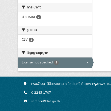
การเข้าถึง
สาธารณะ
2
รูปแบบ
CSV
2
สัญญาอนุญาต
License not specified
x
2
กรมพัฒนาฝีมือแรงงาน ถ.มิตรไมตรี ดินแดง กรุงเทพฯ 1
0-2245-1707
saraban@dsd.go.th