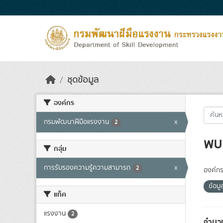
Skip to main content
ชุดข้อมูล
องค์กร
กรมพัฒนาฝีมือแรงงาน
x
2
พบ 
กลุ่ม
การรับรองความรู้ความสามารถ
x
2
องค์กร
ข้อม
แท็ค
แรงงาน
2
จำนวน