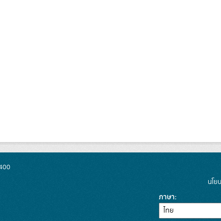
0400
นโยบ
ภาษา