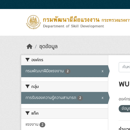
Skip to main content
ชุดข้อมูล
องค์กร
กรมพัฒนาฝีมือแรงงาน
x
2
พบ 
กลุ่ม
การรับรองความรู้ความสามารถ
x
2
องค์กร
ข้อม
แท็ค
แรงงาน
2
จำนวน