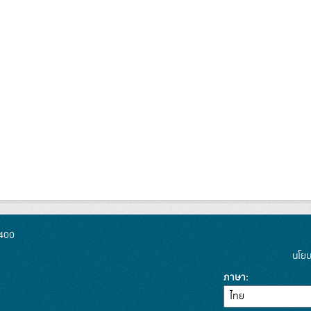
0400
นโยบ
ภาษา