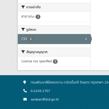
การเข้าถึง
สาธารณะ
2
รูปแบบ
CSV
x
2
สัญญาอนุญาต
License not specified
2
กรมพัฒนาฝีมือแรงงาน ถ.มิตรไมตรี ดินแดง กรุงเทพฯ 1
0-2245-1707
saraban@dsd.go.th