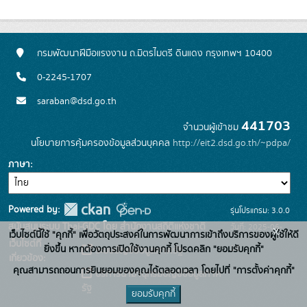
กรมพัฒนาฝีมือแรงงาน ถ.มิตรไมตรี ดินแดง กรุงเทพฯ 10400
0-2245-1707
saraban@dsd.go.th
441703
จำนวนผู้เข้าชม
นโยบายการคุ้มครองข้อมูลส่วนบุคคล
http://eit2.dsd.go.th/~pdpa/
ภาษา
Powered by:
รุ่นโปรแกรม: 3.0.0
สนับสนุนระบบ Thai-GDC โดย สำนักงานสถิติแห่งชาติ
วันที่: 2025-06-
x
เว็บไซต์นี้ใช้ "คุกกี้" เพื่อวัตถุประสงค์ในการพัฒนาการเข้าถึงบริการของผู้ใช้ให้ดี
เว็บไซต์ที่
10
ยิ่งขึ้น หากต้องการเปิดใช้งานคุกกี้ โปรดคลิก "ยอมรับคุกกี้"
ระบบบัญชีข้อมูลภาครัฐ
เกี่ยวข้อง:
คุณสามารถถอนการยินยอมของคุณได้ตลอดเวลา โดยไปที่ "การตั้งค่าคุกกี้"
บริการนามานุกรมบัญชีข้อมูลภาค
รัฐ
ยอมรับคุกกี้