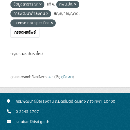
ข้อมูลสาธารณะ
แท็ค:
กพน.ปจ.
การพัฒนากำลังคน
สัญญาอนุญาต:
License not specified
กรองผลลัพธ์
กรุณาลองค้นหาใหม่
คุณสามารถเข้าถึงคลังทาง
API
(ให้ดู
คู่มือ API
).
กรมพัฒนาฝีมือแรงงาน ถ.มิตรไมตรี ดินแดง กรุงเทพฯ 10400
0-2245-1707
saraban@dsd.go.th