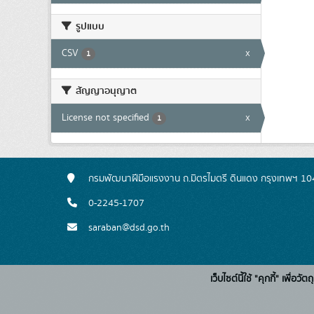
รูปแบบ
CSV
x
1
สัญญาอนุญาต
License not specified
x
1
กรมพัฒนาฝีมือแรงงาน ถ.มิตรไมตรี ดินแดง กรุงเทพฯ 1
0-2245-1707
saraban@dsd.go.th
เว็บไซต์นี้ใช้ "คุกกี้" เพื