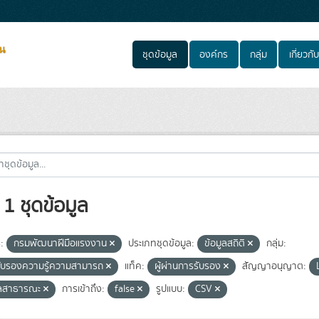
ชุดข้อมูล
องค์กร
กลุ่ม
เกี่ยวกับ
1 ชุดข้อมูล
:
กรมพัฒนาฝีมือแรงงาน
ประเภทชุดข้อมูล:
ข้อมูลสถิติ
กลุ่ม:
ับรองความรู้ความสามารถ
แท็ค:
ผู้ผ่านการรับรอง
สัญญาอนุญาต:
ูลสาธารณะ
การเข้าถึง:
false
รูปแบบ:
CSV