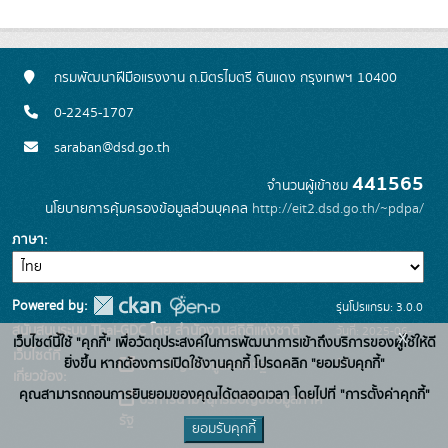
กรมพัฒนาฝีมือแรงงาน ถ.มิตรไมตรี ดินแดง กรุงเทพฯ 10400
0-2245-1707
saraban@dsd.go.th
441565
จำนวนผู้เข้าชม
นโยบายการคุ้มครองข้อมูลส่วนบุคคล
http://eit2.dsd.go.th/~pdpa/
ภาษา
Powered by:
รุ่นโปรแกรม: 3.0.0
สนับสนุนระบบ Thai-GDC โดย สำนักงานสถิติแห่งชาติ
วันที่: 2025-06-
x
เว็บไซต์นี้ใช้ "คุกกี้" เพื่อวัตถุประสงค์ในการพัฒนาการเข้าถึงบริการของผู้ใช้ให้ดี
เว็บไซต์ที่
10
ยิ่งขึ้น หากต้องการเปิดใช้งานคุกกี้ โปรดคลิก "ยอมรับคุกกี้"
ระบบบัญชีข้อมูลภาครัฐ
เกี่ยวข้อง:
คุณสามารถถอนการยินยอมของคุณได้ตลอดเวลา โดยไปที่ "การตั้งค่าคุกกี้"
บริการนามานุกรมบัญชีข้อมูลภาค
รัฐ
ยอมรับคุกกี้