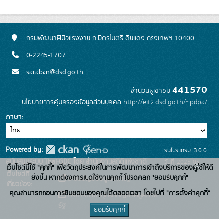
กรมพัฒนาฝีมือแรงงาน ถ.มิตรไมตรี ดินแดง กรุงเทพฯ 10400
0-2245-1707
saraban@dsd.go.th
441570
จำนวนผู้เข้าชม
นโยบายการคุ้มครองข้อมูลส่วนบุคคล
http://eit2.dsd.go.th/~pdpa/
ภาษา
Powered by:
รุ่นโปรแกรม: 3.0.0
สนับสนุนระบบ Thai-GDC โดย สำนักงานสถิติแห่งชาติ
วันที่: 2025-06-
x
เว็บไซต์นี้ใช้ "คุกกี้" เพื่อวัตถุประสงค์ในการพัฒนาการเข้าถึงบริการของผู้ใช้ให้ดี
เว็บไซต์ที่
10
ยิ่งขึ้น หากต้องการเปิดใช้งานคุกกี้ โปรดคลิก "ยอมรับคุกกี้"
ระบบบัญชีข้อมูลภาครัฐ
เกี่ยวข้อง:
คุณสามารถถอนการยินยอมของคุณได้ตลอดเวลา โดยไปที่ "การตั้งค่าคุกกี้"
บริการนามานุกรมบัญชีข้อมูลภาค
รัฐ
ยอมรับคุกกี้