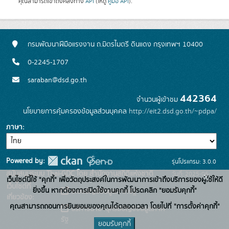
คุณสามารถเข้าถึงคลังทาง
API
(ให้ดู
คู่มือ API
).
กรมพัฒนาฝีมือแรงงาน ถ.มิตรไมตรี ดินแดง กรุงเทพฯ 10400
0-2245-1707
saraban@dsd.go.th
442364
จำนวนผู้เข้าชม
นโยบายการคุ้มครองข้อมูลส่วนบุคคล
http://eit2.dsd.go.th/~pdpa/
ภาษา
Powered by:
รุ่นโปรแกรม: 3.0.0
สนับสนุนระบบ Thai-GDC โดย สำนักงานสถิติแห่งชาติ
วันที่: 2025-06-
x
เว็บไซต์นี้ใช้ "คุกกี้" เพื่อวัตถุประสงค์ในการพัฒนาการเข้าถึงบริการของผู้ใช้ให้ดี
เว็บไซต์ที่
10
ยิ่งขึ้น หากต้องการเปิดใช้งานคุกกี้ โปรดคลิก "ยอมรับคุกกี้"
ระบบบัญชีข้อมูลภาครัฐ
เกี่ยวข้อง:
คุณสามารถถอนการยินยอมของคุณได้ตลอดเวลา โดยไปที่ "การตั้งค่าคุกกี้"
บริการนามานุกรมบัญชีข้อมูลภาค
รัฐ
ยอมรับคุกกี้