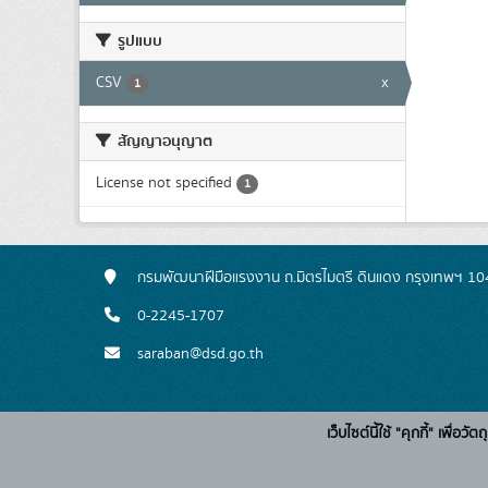
รูปแบบ
CSV
x
1
สัญญาอนุญาต
License not specified
1
กรมพัฒนาฝีมือแรงงาน ถ.มิตรไมตรี ดินแดง กรุงเทพฯ 1
0-2245-1707
saraban@dsd.go.th
เว็บไซต์นี้ใช้ "คุกกี้" เพื