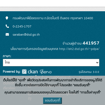
กรมพัฒนาฝีมือแรงงาน ถ.มิตรไมตรี ดินแดง กรุงเทพฯ 10400
0-2245-1707
saraban@dsd.go.th
441957
จำนวนผู้เข้าชม
นโยบายการคุ้มครองข้อมูลส่วนบุคคล
http://eit2.dsd.go.th/~pdpa/
ภาษา
Powered by:
รุ่นโปรแกรม: 3.0.0
สนับสนุนระบบ Thai-GDC โดย สำนักงานสถิติแห่งชาติ
วันที่: 2025-06-
x
เว็บไซต์นี้ใช้ "คุกกี้" เพื่อวัตถุประสงค์ในการพัฒนาการเข้าถึงบริการของผู้ใช้ให้ดี
เว็บไซต์ที่
10
ยิ่งขึ้น หากต้องการเปิดใช้งานคุกกี้ โปรดคลิก "ยอมรับคุกกี้"
ระบบบัญชีข้อมูลภาครัฐ
เกี่ยวข้อง:
คุณสามารถถอนการยินยอมของคุณได้ตลอดเวลา โดยไปที่ "การตั้งค่าคุกกี้"
บริการนามานุกรมบัญชีข้อมูลภาค
รัฐ
ยอมรับคุกกี้