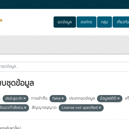
ชุดข้อมูล
องค์กร
กลุ่ม
เกี่ยวกับ
พบชุดข้อมูล
:
dsd-go-th
การเข้าถึง:
false
ประเภทชุดข้อมูล:
ข้อมูลสถิติ
แท
พัฒนากำลังคน
สัญญาอนุญาต:
License not specified
องค้นหาใหม่