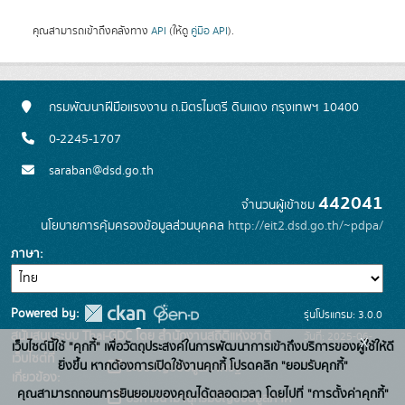
คุณสามารถเข้าถึงคลังทาง
API
(ให้ดู
คู่มือ API
).
กรมพัฒนาฝีมือแรงงาน ถ.มิตรไมตรี ดินแดง กรุงเทพฯ 10400
0-2245-1707
saraban@dsd.go.th
442041
จำนวนผู้เข้าชม
นโยบายการคุ้มครองข้อมูลส่วนบุคคล
http://eit2.dsd.go.th/~pdpa/
ภาษา
Powered by:
รุ่นโปรแกรม: 3.0.0
สนับสนุนระบบ Thai-GDC โดย สำนักงานสถิติแห่งชาติ
วันที่: 2025-06-
x
เว็บไซต์นี้ใช้ "คุกกี้" เพื่อวัตถุประสงค์ในการพัฒนาการเข้าถึงบริการของผู้ใช้ให้ดี
เว็บไซต์ที่
10
ยิ่งขึ้น หากต้องการเปิดใช้งานคุกกี้ โปรดคลิก "ยอมรับคุกกี้"
ระบบบัญชีข้อมูลภาครัฐ
เกี่ยวข้อง:
คุณสามารถถอนการยินยอมของคุณได้ตลอดเวลา โดยไปที่ "การตั้งค่าคุกกี้"
บริการนามานุกรมบัญชีข้อมูลภาค