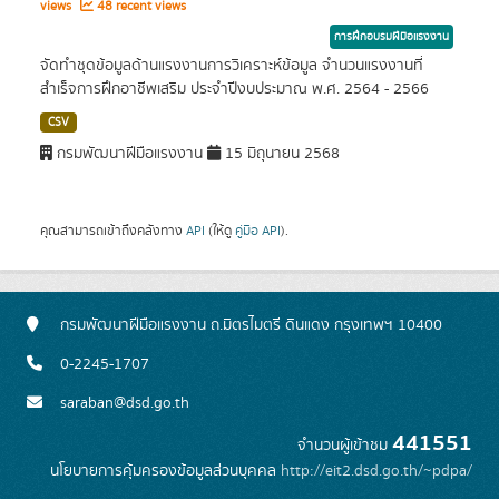
views
48 recent views
การฝึกอบรมฝีมือแรงงาน
จัดทำชุดข้อมูลด้านแรงงานการวิเคราะห์ข้อมูล จำนวนแรงงานที่
สำเร็จการฝึกอาชีพเสริม ประจำปีงบประมาณ พ.ศ. 2564 - 2566
CSV
กรมพัฒนาฝีมือแรงงาน
15 มิถุนายน 2568
คุณสามารถเข้าถึงคลังทาง
API
(ให้ดู
คู่มือ API
).
กรมพัฒนาฝีมือแรงงาน ถ.มิตรไมตรี ดินแดง กรุงเทพฯ 10400
0-2245-1707
saraban@dsd.go.th
441551
จำนวนผู้เข้าชม
นโยบายการคุ้มครองข้อมูลส่วนบุคคล
http://eit2.dsd.go.th/~pdpa/