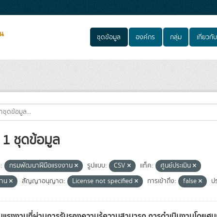
ชุดข้อมูล
องค์กร
กลุ่ม
เกี่ยวกับ
1 ชุดข้อมูล
:
กรมพัฒนาฝีมือแรงงาน
รูปแบบ:
CSV
แท็ค:
ศูนย์ประเมิน
งาน
สัญญาอนุญาต:
License not specified
การเข้าถึง:
false
ปร
แรงงานที่ผ่านการรับรองความรู้ความสามารถ การดำเนินงานโดยศูนย