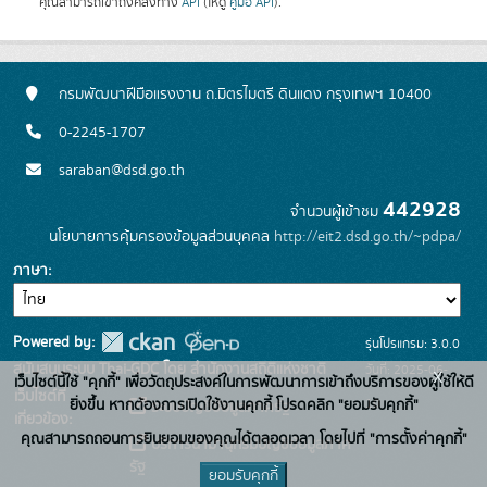
คุณสามารถเข้าถึงคลังทาง
API
(ให้ดู
คู่มือ API
).
กรมพัฒนาฝีมือแรงงาน ถ.มิตรไมตรี ดินแดง กรุงเทพฯ 10400
0-2245-1707
saraban@dsd.go.th
442928
จำนวนผู้เข้าชม
นโยบายการคุ้มครองข้อมูลส่วนบุคคล
http://eit2.dsd.go.th/~pdpa/
ภาษา
Powered by:
รุ่นโปรแกรม: 3.0.0
สนับสนุนระบบ Thai-GDC โดย สำนักงานสถิติแห่งชาติ
วันที่: 2025-06-
x
เว็บไซต์นี้ใช้ "คุกกี้" เพื่อวัตถุประสงค์ในการพัฒนาการเข้าถึงบริการของผู้ใช้ให้ดี
เว็บไซต์ที่
10
ยิ่งขึ้น หากต้องการเปิดใช้งานคุกกี้ โปรดคลิก "ยอมรับคุกกี้"
ระบบบัญชีข้อมูลภาครัฐ
เกี่ยวข้อง:
คุณสามารถถอนการยินยอมของคุณได้ตลอดเวลา โดยไปที่ "การตั้งค่าคุกกี้"
บริการนามานุกรมบัญชีข้อมูลภาค
รัฐ
ยอมรับคุกกี้