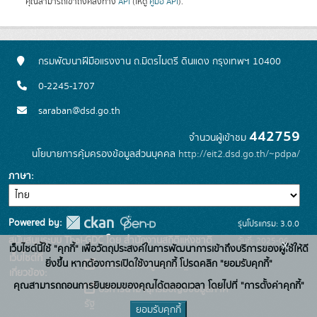
คุณสามารถเข้าถึงคลังทาง
API
(ให้ดู
คู่มือ API
).
กรมพัฒนาฝีมือแรงงาน ถ.มิตรไมตรี ดินแดง กรุงเทพฯ 10400
0-2245-1707
saraban@dsd.go.th
442759
จำนวนผู้เข้าชม
นโยบายการคุ้มครองข้อมูลส่วนบุคคล
http://eit2.dsd.go.th/~pdpa/
ภาษา
Powered by:
รุ่นโปรแกรม: 3.0.0
สนับสนุนระบบ Thai-GDC โดย สำนักงานสถิติแห่งชาติ
วันที่: 2025-06-
x
เว็บไซต์นี้ใช้ "คุกกี้" เพื่อวัตถุประสงค์ในการพัฒนาการเข้าถึงบริการของผู้ใช้ให้ดี
เว็บไซต์ที่
10
ยิ่งขึ้น หากต้องการเปิดใช้งานคุกกี้ โปรดคลิก "ยอมรับคุกกี้"
ระบบบัญชีข้อมูลภาครัฐ
เกี่ยวข้อง:
คุณสามารถถอนการยินยอมของคุณได้ตลอดเวลา โดยไปที่ "การตั้งค่าคุกกี้"
บริการนามานุกรมบัญชีข้อมูลภาค
รัฐ
ยอมรับคุกกี้