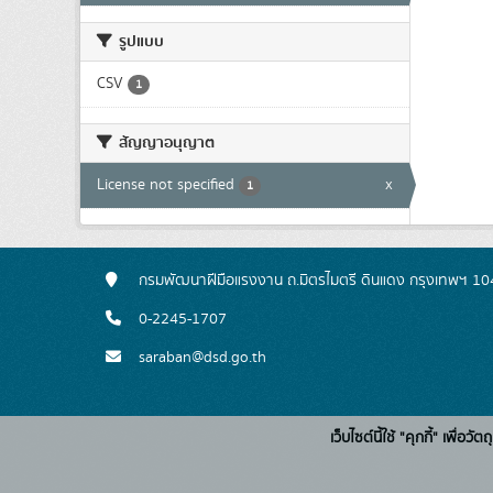
รูปแบบ
CSV
1
สัญญาอนุญาต
License not specified
x
1
กรมพัฒนาฝีมือแรงงาน ถ.มิตรไมตรี ดินแดง กรุงเทพฯ 1
0-2245-1707
saraban@dsd.go.th
เว็บไซต์นี้ใช้ "คุกกี้" เพื