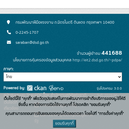
กรมพัฒนาฝีมือแรงงาน ถ.มิตรไมตรี ดินแดง กรุงเทพฯ 10400
0-2245-1707
saraban@dsd.go.th
441688
จำนวนผู้เข้าชม
นโยบายการคุ้มครองข้อมูลส่วนบุคคล
http://eit2.dsd.go.th/~pdpa/
ภาษา
Powered by:
รุ่นโปรแกรม: 3.0.0
สนับสนุนระบบ Thai-GDC โดย สำนักงานสถิติแห่งชาติ
วันที่: 2025-06-
x
เว็บไซต์นี้ใช้ "คุกกี้" เพื่อวัตถุประสงค์ในการพัฒนาการเข้าถึงบริการของผู้ใช้ให้ดี
เว็บไซต์ที่
10
ยิ่งขึ้น หากต้องการเปิดใช้งานคุกกี้ โปรดคลิก "ยอมรับคุกกี้"
ระบบบัญชีข้อมูลภาครัฐ
เกี่ยวข้อง:
คุณสามารถถอนการยินยอมของคุณได้ตลอดเวลา โดยไปที่ "การตั้งค่าคุกกี้"
บริการนามานุกรมบัญชีข้อมูลภาค
รัฐ
ยอมรับคุกกี้