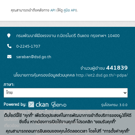
คุณสามารถเข้าถึงคลังทาง
API
(ให้ดู
คู่มือ API
).
กรมพัฒนาฝีมือแรงงาน ถ.มิตรไมตรี ดินแดง กรุงเทพฯ 10400
0-2245-1707
saraban@dsd.go.th
441839
จำนวนผู้เข้าชม
นโยบายการคุ้มครองข้อมูลส่วนบุคคล
http://eit2.dsd.go.th/~pdpa/
ภาษา
Powered by:
รุ่นโปรแกรม: 3.0.0
สนับสนุนระบบ Thai-GDC โดย สำนักงานสถิติแห่งชาติ
วันที่: 2025-06-
x
เว็บไซต์นี้ใช้ "คุกกี้" เพื่อวัตถุประสงค์ในการพัฒนาการเข้าถึงบริการของผู้ใช้ให้ดี
เว็บไซต์ที่
10
ยิ่งขึ้น หากต้องการเปิดใช้งานคุกกี้ โปรดคลิก "ยอมรับคุกกี้"
ระบบบัญชีข้อมูลภาครัฐ
เกี่ยวข้อง:
คุณสามารถถอนการยินยอมของคุณได้ตลอดเวลา โดยไปที่ "การตั้งค่าคุกกี้"
บริการนามานุกรมบัญชีข้อมูลภาค