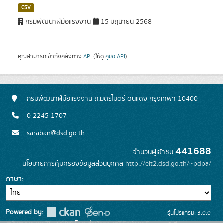
CSV
กรมพัฒนาฝีมือแรงงาน
15 มิถุนายน 2568
คุณสามารถเข้าถึงคลังทาง
API
(ให้ดู
คู่มือ API
).
กรมพัฒนาฝีมือแรงงาน ถ.มิตรไมตรี ดินแดง กรุงเทพฯ 10400
0-2245-1707
saraban@dsd.go.th
441688
จำนวนผู้เข้าชม
นโยบายการคุ้มครองข้อมูลส่วนบุคคล
http://eit2.dsd.go.th/~pdpa/
ภาษา
Powered by:
รุ่นโปรแกรม: 3.0.0