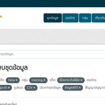
ชุดข้อมูล
องค์กร
กลุ่ม
เกี่ยวกับ
พบชุดข้อมูล
ถึง:
false
กลุ่ม:
training
แท็ค:
ฝึกยกระดับฝีมือ
องค์กร:
go-th
รูปแบบ:
CSV
ประเภทชุดข้อมูล:
ข้อมูลสถิติ
สัญญาอนุญาต
องค้นหาใหม่