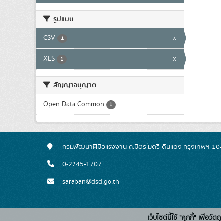
รูปแบบ
CSV
x
1
XLS
x
1
สัญญาอนุญาต
Open Data Common
1
กรมพัฒนาฝีมือแรงงาน ถ.มิตรไมตรี ดินแดง กรุงเทพฯ 1
0-2245-1707
saraban@dsd.go.th
เว็บไซต์นี้ใช้ "คุกกี้" เพื