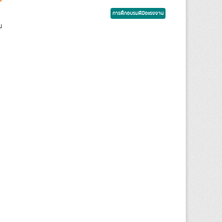
การฝึกอบรมฝีมือแรงงาน
น