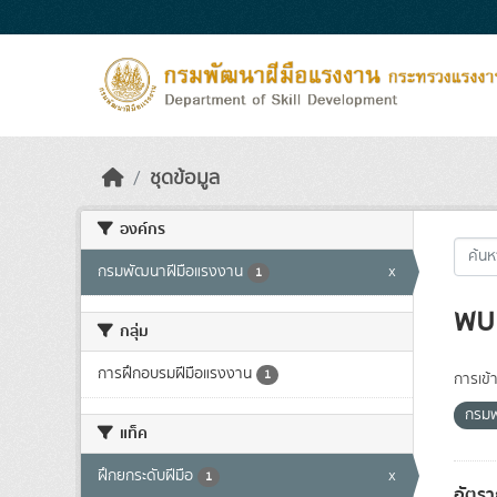
Skip to main content
ชุดข้อมูล
องค์กร
กรมพัฒนาฝีมือแรงงาน
x
1
พบ 
กลุ่ม
การฝึกอบรมฝีมือแรงงาน
1
การเข้า
กรมพ
แท็ค
ฝึกยกระดับฝีมือ
x
1
อัตรา