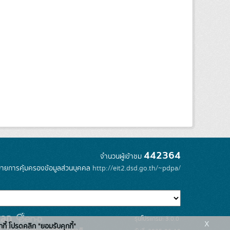
442364
จำนวนผู้เข้าชม
ายการคุ้มครองข้อมูลส่วนบุคคล
http://eit2.dsd.go.th/~pdpa/
รุ่นโปรแกรม: 3.0.0
x
กกี้ โปรดคลิก "ยอมรับคุกกี้"