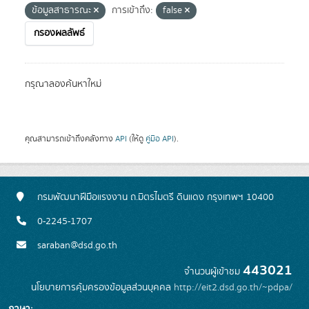
ข้อมูลสาธารณะ
การเข้าถึง:
false
กรองผลลัพธ์
กรุณาลองค้นหาใหม่
คุณสามารถเข้าถึงคลังทาง
API
(ให้ดู
คู่มือ API
).
กรมพัฒนาฝีมือแรงงาน ถ.มิตรไมตรี ดินแดง กรุงเทพฯ 10400
0-2245-1707
saraban@dsd.go.th
443021
จำนวนผู้เข้าชม
นโยบายการคุ้มครองข้อมูลส่วนบุคคล
http://eit2.dsd.go.th/~pdpa/