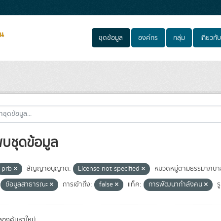
ชุดข้อมูล
องค์กร
กลุ่ม
เกี่ยวกับ
พบชุดข้อมูล
prb
สัญญาอนุญาต:
License not specified
หมวดหมู่ตามธรรมาภิบา
ข้อมูลสาธารณะ
การเข้าถึง:
false
แท็ค:
การพัฒนากำลังคน
ร
องค้นหาใหม่