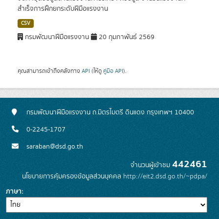
สำเร็จการฝึกยกระดับฝีมือแรงงาน
CSV
กรมพัฒนาฝีมือแรงงาน
20 กุมภาพันธ์ 2569
คุณสามารถเข้าถึงคลังทาง
API
(ให้ดู
คู่มือ API
).
กรมพัฒนาฝีมือแรงงาน ถ.มิตรไมตรี ดินแดง กรุงเทพฯ 10400
0-2245-1707
saraban@dsd.go.th
442461
จำนวนผู้เข้าชม
นโยบายการคุ้มครองข้อมูลส่วนบุคคล
http://eit2.dsd.go.th/~pdpa/
ภาษา