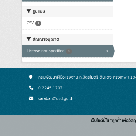
รูปแบบ
CSV
1
สัญญาอนุญาต
License not specified
x
1
กรมพัฒนาฝีมือแรงงาน ถ.มิตรไมตรี ดินแดง กรุงเทพฯ 1
0-2245-1707
saraban@dsd.go.th
เว็บไซต์นี้ใช้ "คุกกี้" เพื