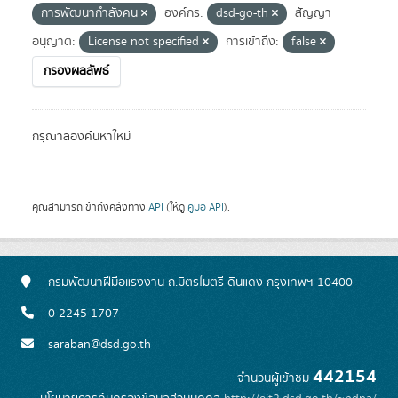
การพัฒนากำลังคน
องค์กร:
dsd-go-th
สัญญา
อนุญาต:
License not specified
การเข้าถึง:
false
กรองผลลัพธ์
กรุณาลองค้นหาใหม่
คุณสามารถเข้าถึงคลังทาง
API
(ให้ดู
คู่มือ API
).
กรมพัฒนาฝีมือแรงงาน ถ.มิตรไมตรี ดินแดง กรุงเทพฯ 10400
0-2245-1707
saraban@dsd.go.th
442154
จำนวนผู้เข้าชม